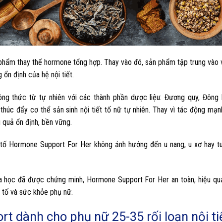
phẩm thay thế hormone tổng hợp. Thay vào đó, sản phẩm tập trung vào 
ổn định của hệ nội tiết.
g thức từ tự nhiên với các thành phần dược liệu: Đương quy, Đông 
 thúc đẩy cơ thể sản sinh nội tiết tố nữ tự nhiên. Thay vì tác động mạn
 quả ổn định, bền vững.
ết tố Hormone Support For Her không ảnh hưởng đến u nang, u xơ hay t
oa học đã được chứng minh, Hormone Support For Her an toàn, hiệu qu
t tố và sức khỏe phụ nữ.
t dành cho phụ nữ 25-35 rối loạn nội ti