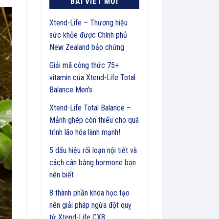
BÀI VIẾT MỚI
Xtend-Life – Thương hiệu
sức khỏe được Chính phủ
New Zealand bảo chứng
Giải mã công thức 75+
vitamin của Xtend-Life Total
Balance Men’s
Xtend-Life Total Balance –
Mảnh ghép còn thiếu cho quá
trình lão hóa lành mạnh!
5 dấu hiệu rối loạn nội tiết và
cách cân bằng hormone bạn
nên biết
8 thành phần khoa học tạo
nên giải pháp ngừa đột quỵ
từ Xtend-Life CX8