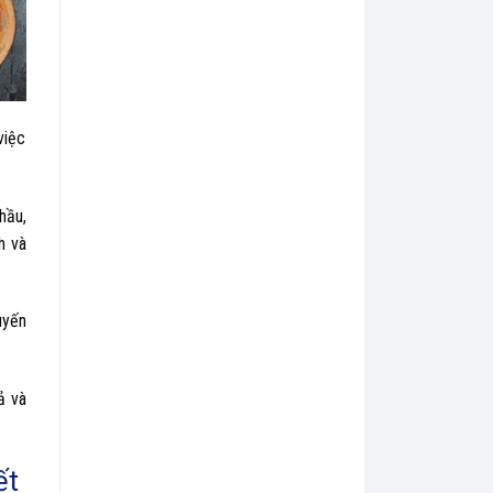
việc
hầu,
h và
uyến
ả và
ết