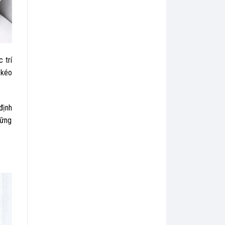
 trí
 kéo
định
hững