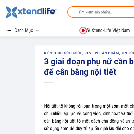
Skip
Search
to
for:
content
Danh Mục
Về Xtend-Life Việt Nam
KIẾN THỨC SỨC KHỎE
,
REVIEW SẢN PHẨM
,
TIN TỨ
3 giai đoạn phụ nữ cần
để cân bằng nội tiết
Nội tiết tố không rối loạn trong một sớm một c
chịu nhiều áp lực về công việc, sinh hoạt và tuổi
cân bằng nội tiết tố một cách chủ động và an 
sử dụng sớm để duy trì sự ổn định lâu dài cho c