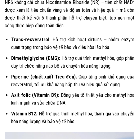
NR6 không chỉ chứa Nicotinamide Riboside (NR) – tiền chất NAD⁺
được xem là tiêu chuẩn vàng về độ an toàn và hiệu quả – mà còn
được thiết kế với 5 thành phần hỗ trợ chuyên biệt, tạo nên một
công thức hiệp đồng toàn diện:
Trans-resveratrol:
Hỗ trợ kích hoạt sirtuins – nhóm enzym
quan trọng trong bảo vệ tế bào và điều hòa lão hóa.
Dimethylglycine (DMG):
Hỗ trợ quá trình methyl hóa, góp phần
duy trì chức năng não bộ và chuyển hóa năng lượng.
Piperine (chiết xuất Tiêu đen):
Giúp tăng sinh khả dụng của
resveratrol, tối ưu khả năng hấp thu và hiệu quả sử dụng.
Axit folic (Vitamin B9):
Đồng yếu tố thiết yếu cho methyl hóa
lành mạnh và sửa chữa DNA.
Vitamin B12:
Hỗ trợ quá trình methyl hóa, tham gia vào chuyển
hóa năng lượng và bảo vệ tế bào.