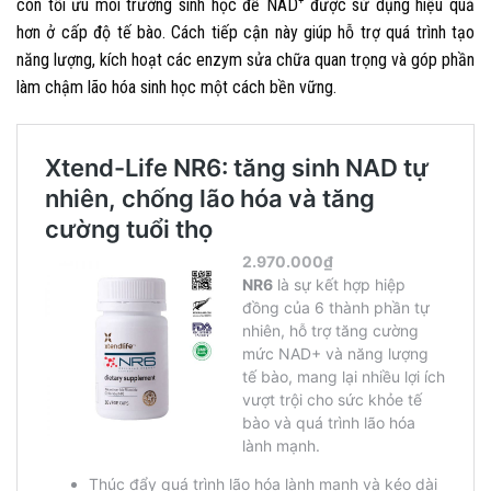
còn tối ưu môi trường sinh học để NAD⁺ được sử dụng hiệu quả
hơn ở cấp độ tế bào. Cách tiếp cận này giúp hỗ trợ quá trình tạo
năng lượng, kích hoạt các enzym sửa chữa quan trọng và góp phần
làm chậm lão hóa sinh học một cách bền vững.