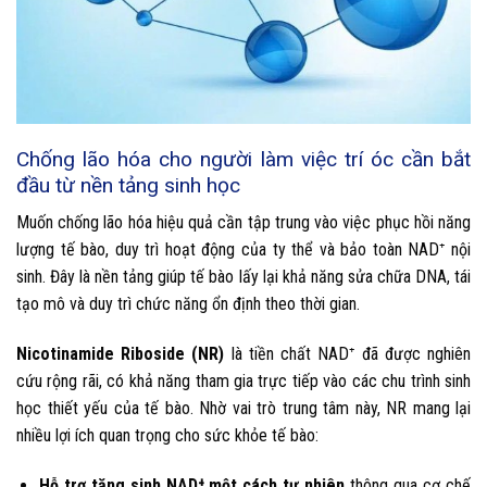
Chống lão hóa cho người làm việc trí óc cần bắt
đầu từ nền tảng sinh học
Muốn chống lão hóa hiệu quả cần tập trung vào việc phục hồi năng
lượng tế bào, duy trì hoạt động của ty thể và bảo toàn NAD⁺ nội
sinh. Đây là nền tảng giúp tế bào lấy lại khả năng sửa chữa DNA, tái
tạo mô và duy trì chức năng ổn định theo thời gian.
Nicotinamide Riboside (NR)
là tiền chất NAD⁺ đã được nghiên
cứu rộng rãi, có khả năng tham gia trực tiếp vào các chu trình sinh
học thiết yếu của tế bào. Nhờ vai trò trung tâm này, NR mang lại
nhiều lợi ích quan trọng cho sức khỏe tế bào:
Hỗ trợ tăng sinh NAD⁺ một cách tự nhiên
thông
qua cơ chế