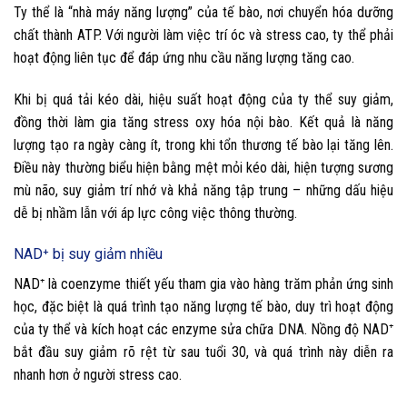
Ty thể là “nhà máy năng lượng” của tế bào, nơi chuyển hóa dưỡng
chất thành ATP. Với người làm việc trí óc và stress cao, ty thể phải
hoạt động liên tục để đáp ứng nhu cầu năng lượng tăng cao.
Khi bị quá tải kéo dài, hiệu suất hoạt động của ty thể suy giảm,
đồng thời làm gia tăng stress oxy hóa nội bào. Kết quả là năng
lượng tạo ra ngày càng ít, trong khi tổn thương tế bào lại tăng lên.
Điều này thường biểu hiện bằng mệt mỏi kéo dài, hiện tượng sương
mù não, suy giảm trí nhớ và khả năng tập trung – những dấu hiệu
dễ bị nhầm lẫn với áp lực công việc thông thường.
NAD⁺ bị suy giảm nhiều
NAD⁺ là coenzyme thiết yếu tham gia vào hàng trăm phản ứng sinh
học, đặc biệt là quá trình tạo năng lượng tế bào, duy trì hoạt động
của ty thể và kích hoạt các enzyme sửa chữa DNA. Nồng độ NAD⁺
bắt đầu suy giảm rõ rệt từ sau tuổi 30, và quá trình này diễn ra
nhanh hơn ở người stress cao.