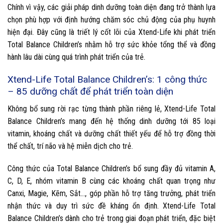
Chính vì vậy, các giải pháp dinh dưỡng toàn diện đang trở thành lựa
chọn phù hợp với định hướng chăm sóc chủ động của phụ huynh
hiện đại. Đây cũng là triết lý cốt lõi của Xtend-Life khi phát triển
Total Balance Children’s nhằm hỗ trợ sức khỏe tổng thể và đồng
hành lâu dài cùng quá trình phát triển của trẻ.
Xtend-Life Total Balance Children’s: 1 công thức
– 85 dưỡng chất để phát triển toàn diện
Không bổ sung rời rạc từng thành phần riêng lẻ, Xtend-Life Total
Balance Children’s mang đến hệ thống dinh dưỡng tới 85 loại
vitamin, khoáng chất và dưỡng chất thiết yếu để hỗ trợ đồng thời
thể chất, trí não và hệ miễn dịch cho trẻ.
Công thức của Total Balance Children’s bổ sung đầy đủ vitamin A,
C, D, E, nhóm vitamin B cùng các khoáng chất quan trọng như
Canxi, Magie, Kẽm, Sắt…, góp phần hỗ trợ tăng trưởng, phát triển
nhận thức và duy trì sức đề kháng ổn định. Xtend-Life Total
Balance Children’s dành cho trẻ trong giai đoạn phát triển, đặc biệt