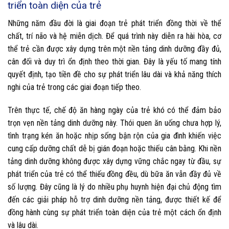
triển toàn diện của trẻ
Những năm đầu đời là giai đoạn trẻ phát triển đồng thời về thể
chất, trí não và hệ miễn dịch. Để quá trình này diễn ra hài hòa, cơ
thể trẻ cần được xây dựng trên một nền tảng dinh dưỡng đầy đủ,
cân đối và duy trì ổn định theo thời gian. Đây là yếu tố mang tính
quyết định, tạo tiền đề cho sự phát triển lâu dài và khả năng thích
nghi của trẻ trong các giai đoạn tiếp theo.
Trên thực tế, chế độ ăn hàng ngày của trẻ khó có thể đảm bảo
trọn vẹn nền tảng dinh dưỡng này. Thói quen ăn uống chưa hợp lý,
tình trạng kén ăn hoặc nhịp sống bận rộn của gia đình khiến việc
cung cấp dưỡng chất dễ bị gián đoạn hoặc thiếu cân bằng. Khi nền
tảng dinh dưỡng không được xây dựng vững chắc ngay từ đầu, sự
phát triển của trẻ có thể thiếu đồng đều, dù bữa ăn vẫn đầy đủ về
số lượng. Đây cũng là lý do nhiều phụ huynh hiện đại chủ động tìm
đến các giải pháp hỗ trợ dinh dưỡng nền tảng, được thiết kế để
đồng hành cùng sự phát triển toàn diện của trẻ một cách ổn định
và lâu dài.