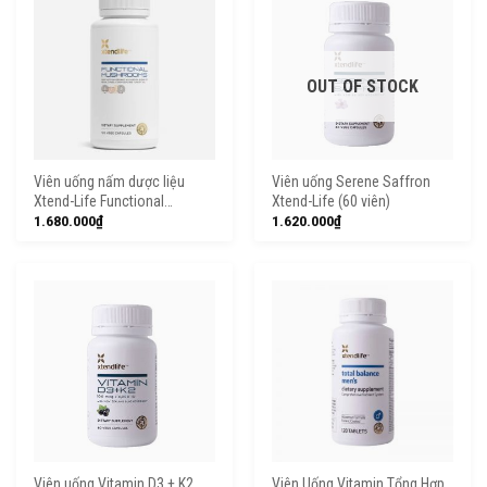
OUT OF STOCK
Viên uống nấm dược liệu
Viên uống Serene Saffron
Xtend-Life Functional
Xtend-Life (60 viên)
Mushrooms (120 viên)
1.680.000
₫
1.620.000
₫
Viên uống Vitamin D3 + K2
Viên Uống Vitamin Tổng Hợp