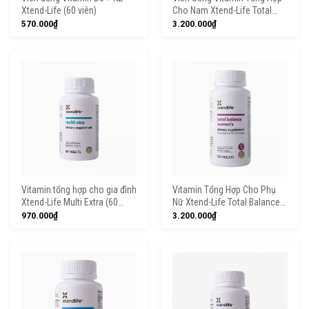
Xtend-Life (60 viên)
Cho Nam Xtend-Life Total
Balance Men’s (120v)
570.000
₫
3.200.000
₫
Vitamin tổng hợp cho gia đình
Vitamin Tổng Hợp Cho Phụ
Xtend-Life Multi Extra (60
Nữ Xtend-Life Total Balance
viên)
Women’s
970.000
₫
3.200.000
₫