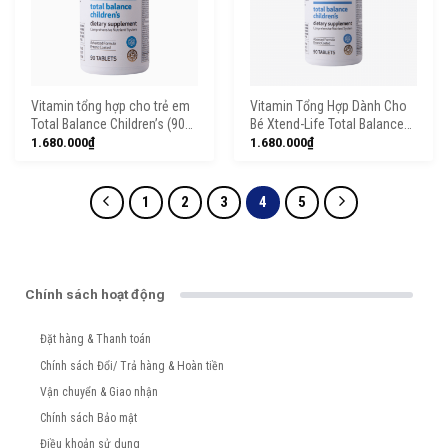
Vitamin tổng hợp cho trẻ em
Vitamin Tổng Hợp Dành Cho
Total Balance Children’s (90
Bé Xtend-Life Total Balance
viên)
Children’s 90 viên
1.680.000
₫
1.680.000
₫
1
2
3
4
5
Chính sách hoạt động
Đặt hàng & Thanh toán
Chính sách Đổi/ Trả hàng & Hoàn tiền
Vận chuyển & Giao nhận
Chính sách Bảo mật
Điều khoản sử dụng