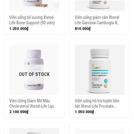
Viên uống bổ xương Xtend-
Viên uống giảm cân Xtend-
Life Bone Support (90 viên)
Life Garcinia Cambogia &
Green Coffee Bean (90 viên)
1.250.000
₫
810.000
₫
OUT OF STOCK
Viên Uống Giảm Mỡ Máu
Viên uống hỗ trợ tuyến tiền
Cholesterol Xtend-Life Lipi
liệt Xtend-Life Prostate
Rite (60 Viên)
Support (60 viên)
2.100.000
₫
1.050.000
₫