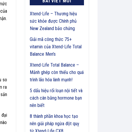
BÀI VIẾT MỚI
 mức
 của
Xtend-Life – Thương hiệu
hận.
sức khỏe được Chính phủ
New Zealand bảo chứng
Giải mã công thức 75+
vitamin của Xtend-Life Total
Balance Men’s
Xtend-Life Total Balance –
Mảnh ghép còn thiếu cho quá
u so
trình lão hóa lành mạnh!
m ra
5 dấu hiệu rối loạn nội tiết và
 sản
cách cân bằng hormone bạn
nên biết
 đại
8 thành phần khoa học tạo
 nào
nên giải pháp ngừa đột quỵ
từ Xtend-Life CX8