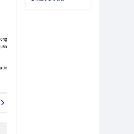
mong
quan
được