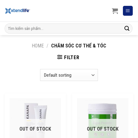
Skip
to
content
Search
for:
HOME
/
CHĂM SÓC CƠ THỂ & TÓC
FILTER
OUT OF STOCK
OUT OF STOCK