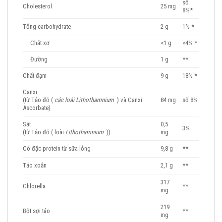
số
Cholesterol
25 mg
8%*
Tổng carbohydrate
2 g
1% *
Chất xơ
<1 g
<4% *
Đường
1 g
**
Chất đạm
9 g
18% *
Canxi
(từ Tảo đỏ (
các loài Lithothamnium
) và Canxi
84 mg
số 8%
Ascorbate)
Sắt
0,5
3%
(từ Tảo đỏ ( loài
Lithothamnium
))
mg
Cô đặc protein từ sữa lỏng
9,8 g
**
Tảo xoắn
2,1 g
**
317
Chlorella
**
mg
219
Bột sợi táo
**
mg