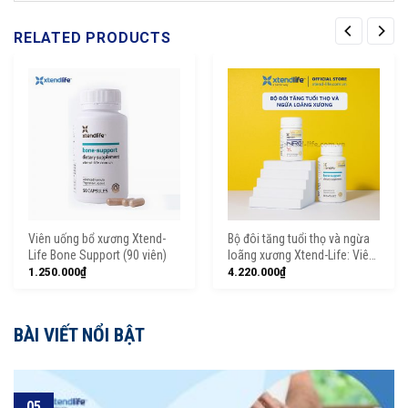
RELATED PRODUCTS
Viên uống bổ xương Xtend-
Bộ đôi tăng tuổi thọ và ngừa
Life Bone Support (90 viên)
loãng xương Xtend-Life: Viên
chống lão hoá NR6 và Viên
1.250.000
₫
4.220.000
₫
bổ xương Bone Support
BÀI VIẾT NỔI BẬT
05