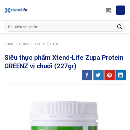
Skip
to
content
Search
for:
HOME
/
CHĂM SÓC CƠ THỂ & TÓC
Siêu thực phẩm Xtend-Life Zupa Protein
GREENZ vị chuối (227gr)