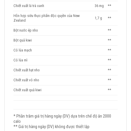
Chiết xuất lá trà xanh
36 mg
**
Hỗn hợp siêu thực phẩm độc quyền của New
1,7 g
**
Zealand
Bột nước ép nho
**
Bột quả kiwi
**
Cỏ lúa mạch
**
Cỏ lúa mì
**
Chiết xuất hạt nho
**
Chiết xuất vỏ nho
**
Chiết xuất quả kiwi
**
* Phần trăm giá trị hàng ngày (DV) dựa trên chế độ ăn 2000
calo
** Giá trị hàng ngày (DV) không được thiết lập