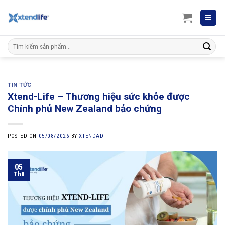
Skip
to
content
Search
for:
TIN TỨC
Xtend-Life – Thương hiệu sức khỏe được
Chính phủ New Zealand bảo chứng
POSTED ON
05/08/2026
BY
XTENDAD
05
Th8