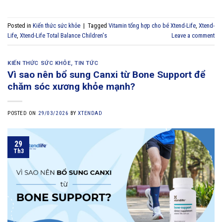
Posted in
Kiến thức sức khỏe
|
Tagged
Vitamin tổng hợp cho bé Xtend-Life
,
Xtend-
Life
,
Xtend-Life Total Balance Children's
Leave a comment
KIẾN THỨC SỨC KHỎE
,
TIN TỨC
Vì sao nên bổ sung Canxi từ Bone Support để
chăm sóc xương khỏe mạnh?
POSTED ON
29/03/2026
BY
XTENDAD
29
Th3