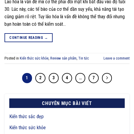
Lão hóa là vấn đề mà cơ thể phải đối mặt khi bắt đầu vào độ tuổi
30. Lúc này, các tế bào của cơ thể dần suy yếu, khả năng tái tạo
cũng giảm rõ rệt. Tuy lão hóa là vấn đề không thể thay đổi nhưng
bạn hoàn toàn có thể kiểm soát…
CONTINUE READING
→
Posted in
Kiến thức sức khỏe
,
Review sản phẩm
,
Tin tức
Leave a comment
1
2
3
4
…
7
CHUYÊN MỤC BÀI VIẾT
Kiến thức sắc đẹp
Kiến thức sức khỏe