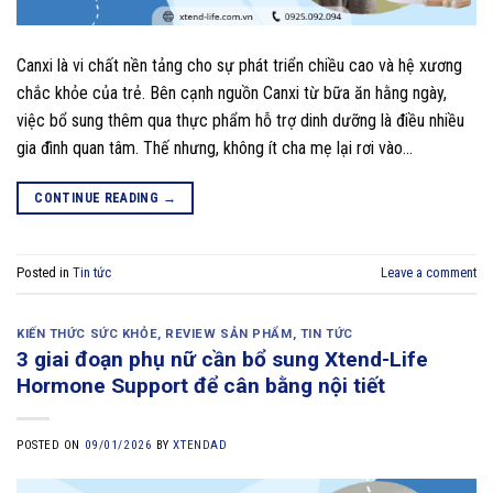
Canxi là vi chất nền tảng cho sự phát triển chiều cao và hệ xương
chắc khỏe của trẻ. Bên cạnh nguồn Canxi từ bữa ăn hằng ngày,
việc bổ sung thêm qua thực phẩm hỗ trợ dinh dưỡng là điều nhiều
gia đình quan tâm. Thế nhưng, không ít cha mẹ lại rơi vào…
CONTINUE READING
→
Posted in
Tin tức
Leave a comment
KIẾN THỨC SỨC KHỎE
,
REVIEW SẢN PHẨM
,
TIN TỨC
3 giai đoạn phụ nữ cần bổ sung Xtend-Life
Hormone Support để cân bằng nội tiết
POSTED ON
09/01/2026
BY
XTENDAD