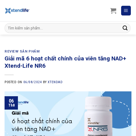
Skip
to
content
Search
for:
REVIEW SẢN PHẨM
Giải mã 6 hoạt chất chính của viên tăng NAD+
Xtend-Life NR6
POSTED ON
06/08/2024
BY
XTENDAD
06
Th8