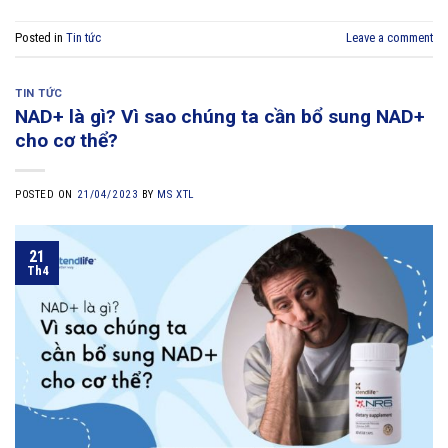
Posted in
Tin tức
Leave a comment
TIN TỨC
NAD+ là gì? Vì sao chúng ta cần bổ sung NAD+
cho cơ thể?
POSTED ON
21/04/2023
BY
MS XTL
21
Th4