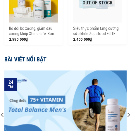
OUT OF STOCK
Bộ đôi bổ xương, giảm đau
Siêu thực phẩm tăng cường
xương khớp Xtend-Life: Bone
sức khỏe Zupafood ELITE
Support và ACH-EZE Joint
Xtend-Life (30 gói)
2.550.000
₫
2.400.000
₫
Support
BÀI VIẾT NỔI BẬT
24
Th6