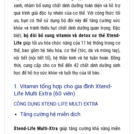
xanh, nhằm bổ sung chất dinh dưỡng toàn diện và hỗ trợ
quá trình giải độc tự nhiên của cơ thể. Với công thức tối
ưu, bạn có thể sử dụng bộ đôi này để tăng cường sức
khỏe và tránh thiếu hụt chất dinh dưỡng quan trọng. Đặc
biệt,
bộ đôi bổ sung vitamin và detox cơ thể Xtend-
Life
giúp tối ưu hóa chức năng của 11 hệ thống trong cơ
thể, bao gồm hệ tiêu hóa, cơ thể (tóc, da và móng tay),
nội tiết (nội tiết tố), hệ thần kinh và hệ tuần hoàn. Đồng
thời, cung cấp cho cơ thể đến 42 chất dinh dưỡng sinh
học để hỗ trợ sức khỏe và tuổi thọ của tế bào.
1. Vitamin tổng hợp cho gia đình Xtend-
Life Multi Extra (60 viên)
CÔNG DỤNG XTEND-LIFE MULTI EXTRA
Tăng cường hệ miễn dịch
Xtend-Life Multi-Xtra
giúp tăng cường khả năng miễn