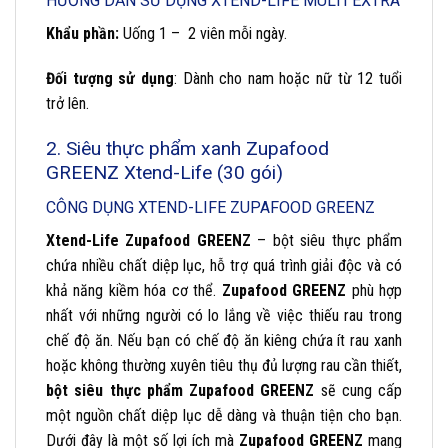
HƯỚNG DẪN SỬ DỤNG XTEND-LIFE MULTI EXTRA
Khẩu phần:
Uống 1 – 2 viên mỗi ngày.
Đối tượng sử dụng
: Dành cho nam hoặc nữ từ 12 tuổi
trở lên.
2. Siêu thực phẩm xanh Zupafood
GREENZ Xtend-Life (30 gói)
CÔNG DỤNG XTEND-LIFE ZUPAFOOD GREENZ
Xtend-Life Zupafood GREENZ
– bột siêu thực phẩm
chứa nhiều chất diệp lục, hỗ trợ quá trình giải độc và có
khả năng kiềm hóa cơ thể.
Zupafood GREENZ
phù hợp
nhất với những người có lo lắng về việc thiếu rau trong
chế độ ăn. Nếu bạn có chế độ ăn kiêng chứa ít rau xanh
hoặc không thường xuyên tiêu thụ đủ lượng rau cần thiết,
bột siêu thực phẩm Zupafood GREENZ
sẽ cung cấp
một nguồn chất diệp lục dễ dàng và thuận tiện cho bạn.
Dưới đây là một số lợi ích mà
Zupafood GREENZ
mang