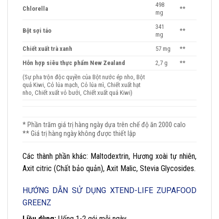
498
Chlorella
**
mg
341
Bột sợi táo
**
mg
Chiết xuất trà xanh
57 mg
**
Hỗn hợp siêu thực phẩm New Zealand
2,7 g
**
(Sự pha trộn độc quyền của Bột nước ép nho, Bột
quả Kiwi, Cỏ lúa mạch, Cỏ lúa mì, Chiết xuất hạt
nho, Chiết xuất vỏ bưởi, Chiết xuất quả Kiwi)
* Phần trăm giá trị hàng ngày dựa trên chế độ ăn 2000 calo
** Giá trị hàng ngày không được thiết lập
Các thành phần khác: Maltodextrin, Hương xoài tự nhiên,
Axit citric (Chất bảo quản), Axit Malic, Stevia Glycosides.
HƯỚNG DẪN SỬ DỤNG XTEND-LIFE ZUPAFOOD
GREENZ
Liều dùng:
Uống 1-2 gói mỗi ngày.