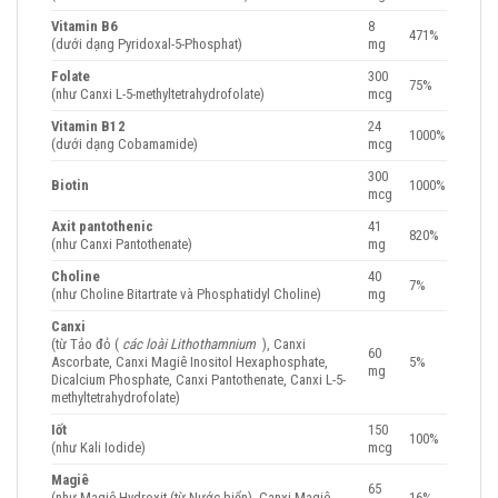
Vitamin B6
8
471%
(dưới dạng Pyridoxal-5-Phosphat)
mg
Folate
300
75%
(như Canxi L-5-methyltetrahydrofolate)
mcg
Vitamin B12
24
1000%
(dưới dạng Cobamamide)
mcg
300
Biotin
1000%
mcg
Axit pantothenic
41
820%
(như Canxi Pantothenate)
mg
Choline
40
7%
(như Choline Bitartrate và Phosphatidyl Choline)
mg
Canxi
(từ Tảo đỏ (
các loài Lithothamnium
), Canxi
60
Ascorbate, Canxi Magiê Inositol Hexaphosphate,
5%
mg
Dicalcium Phosphate, Canxi Pantothenate, Canxi L-5-
methyltetrahydrofolate)
Iốt
150
100%
(như Kali Iodide)
mcg
Magiê
65
(như Magiê Hydroxit (từ Nước biển), Canxi Magiê
16%