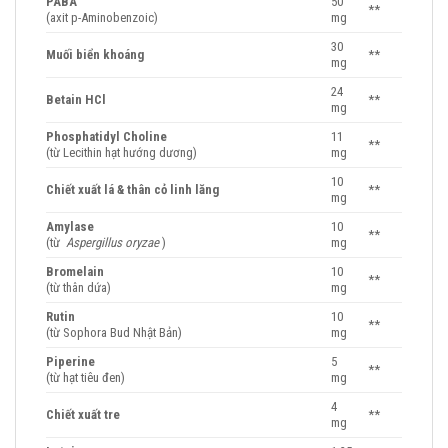
PABA
50
**
(axit p-Aminobenzoic)
mg
30
Muối biển khoáng
**
mg
24
Betain HCl
**
mg
Phosphatidyl Choline
11
**
(từ Lecithin hạt hướng dương)
mg
10
Chiết xuất lá & thân cỏ linh lăng
**
mg
Amylase
10
**
(từ
Aspergillus oryzae
)
mg
Bromelain
10
**
(từ thân dứa)
mg
Rutin
10
**
(từ Sophora Bud Nhật Bản)
mg
Piperine
5
**
(từ hạt tiêu đen)
mg
4
Chiết xuất tre
**
mg