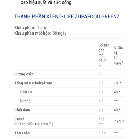
cao hiệu suất và sức sống.
THÀNH PHẦN XTEND-LIFE ZUPAFOOD GREENZ
Khẩu phần:
1 gói
Khẩu phần mỗi hộp:
30 ngày
Số tiền
% Giá
cho
trị
mỗi
hàng
phục
ngày*
vụ
Lượng calo
30
Tổng số Carbohydrate
3 g
1% *
Chất xơ
1 g
4%*
Đường
1 g
**
Chất đạm
2 g
4%*
Canxi
132
13% *
(từ Tảo biển Aquamin ™ )
mg
Tảo xoắn
3,3 g
**