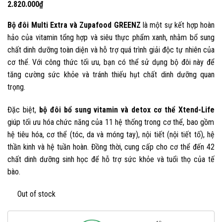
2.820.000
₫
Bộ đôi Multi Extra và Zupafood GREENZ
là một sự kết hợp hoàn
hảo của vitamin tổng hợp và siêu thực phẩm xanh, nhằm bổ sung
chất dinh dưỡng toàn diện và hỗ trợ quá trình giải độc tự nhiên của
cơ thể. Với công thức tối ưu, bạn có thể sử dụng bộ đôi này để
tăng cường sức khỏe và tránh thiếu hụt chất dinh dưỡng quan
trọng.
Đặc biệt,
bộ đôi bổ sung vitamin và detox cơ thể Xtend-Life
giúp tối ưu hóa chức năng của 11 hệ thống trong cơ thể, bao gồm
hệ tiêu hóa, cơ thể (tóc, da và móng tay), nội tiết (nội tiết tố), hệ
thần kinh và hệ tuần hoàn. Đồng thời, cung cấp cho cơ thể đến 42
chất dinh dưỡng sinh học để hỗ trợ sức khỏe và tuổi thọ của tế
bào.
Out of stock