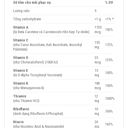
Số tiền cho mỗi phục vụ
% DV
Lượng calo
5
Tổng carbohydrate
<1 g
<1% *
Vitamin A
1720
192%
(từ Beta Carotene và Carotenoids Hỗn hợp Tự nhiên)
mcg
Vitamin C
155
(như Canxi Ascorbate, Kali Ascorbate, Ascorbyl
172%
mg
Palmitate)
Vitamin D
25
125%
(như Cholecalciferol) (1000 IU)
mcg
Vitamin E
15
100%
(từ D-Alpha Tocopheryl Succinate)
mg
Vitamin K
180
150%
(như Menaquinone-4)
mcg
Thiamin
12
1000%
(như Thiamin HCI)
mg
Riboflavin
10
769%
(dưới dạng Riboflavin-5-Phosphat)
mg
Niacin
26
163%
(như Nicotinic Acid & Niacinamide)
mg