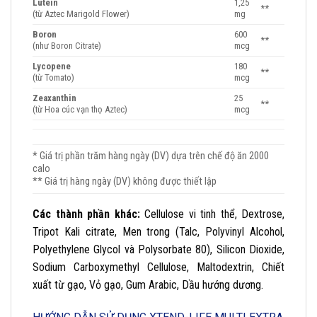
Lutein
1,25
**
(từ Aztec Marigold Flower)
mg
Boron
600
**
(như Boron Citrate)
mcg
Lycopene
180
**
(từ Tomato)
mcg
Zeaxanthin
25
**
(từ Hoa cúc vạn thọ Aztec)
mcg
* Giá trị phần trăm hàng ngày (DV) dựa trên chế độ ăn 2000
calo
** Giá trị hàng ngày (DV) không được thiết lập
Các thành phần khác:
Cellulose vi tinh thể, Dextrose,
Tripot Kali citrate, Men trong (Talc, Polyvinyl Alcohol,
Polyethylene Glycol và Polysorbate 80), Silicon Dioxide,
Sodium Carboxymethyl Cellulose, Maltodextrin, Chiết
xuất từ ​​gạo, Vỏ gạo, Gum Arabic, Dầu hướng dương.