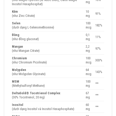
mg
Inositol Hexaphosphat)
Kẽm
10
91%
(như Zinc Citrate)
mg
Selen
100
182%
(dưới dạng L-Selenomethionine)
mcg
Đồng
0,1
11%
(như đồng gluconat)
mg
Mangan
2,2
97%
(như Mangan Citrate)
mg
Chromium
100
303%
(như Chromium Picolinate)
mcg
Molypden
64
143%
(như Molypden Glycinate)
mcg
MSM
100
**
(Methylsulfonyl Methane)
mg
DeltaGold® Tocotrienol Complex
67
**
(30% Tocotrienol, 20 mg)
mg
Inositol
60
**
(dưới dạng Inositol và Inositol Hexaphosphate)
mg