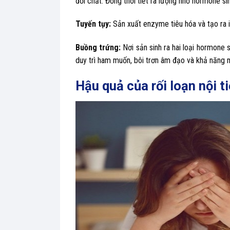
đổi chất. Đồng thời tiết ra lượng nhỏ hormone s
Tuyến tụy:
Sản xuất enzyme tiêu hóa và tạo ra 
Buồng trứng:
Nơi sản sinh ra hai loại hormone 
duy trì ham muốn, bôi trơn âm đạo và khả năng m
Hậu quả của rối loạn nội ti