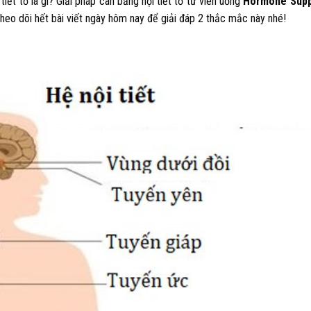
 tiết tố là gì? Giải pháp cân bằng nội tiết tố từ viên uống
Hormone Supp
heo dõi hết bài viết ngày hôm nay để giải đáp 2 thắc mắc này nhé!