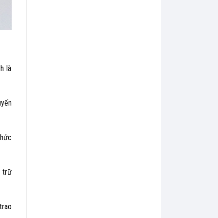
h là
uyến
chức
 trữ
trao