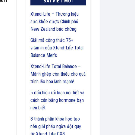
ort
BÀI VIẾT MỚI
Xtend-Life – Thương hiệu
sức khỏe được Chính phủ
New Zealand bảo chứng
Giải mã công thức 75+
vitamin của Xtend-Life Total
Balance Men’s
Xtend-Life Total Balance –
Mảnh ghép còn thiếu cho quá
trình lão hóa lành mạnh!
5 dấu hiệu rối loạn nội tiết và
cách cân bằng hormone bạn
nên biết
8 thành phần khoa học tạo
nên giải pháp ngừa đột quỵ
từ Xtend-Life CX8