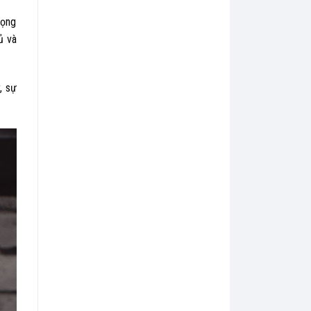
rọng
ủ và
, sự