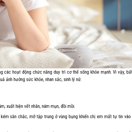
ong các hoạt động chức năng duy trì cơ thể sống khỏe mạnh. Vì vậy, bấ
 quả ảnh hưởng sức khỏe, nhan sắc, sinh lý nữ.
ám, xuất hiện vết nhăn, nám mụn, đồi mồi.
 kém săn chắc, mỡ tập trung ở vùng bụng khiến chị em mất tự tin vào