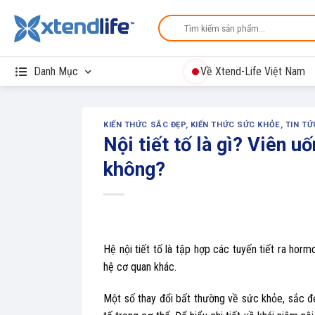
Skip
Search
to
for:
content
Danh Mục
Về Xtend-Life Việt Nam
KIẾN THỨC SẮC ĐẸP
,
KIẾN THỨC SỨC KHỎE
,
TIN TỨ
Nội tiết tố là gì? Viên u
không?
Hệ nội tiết tố là tập hợp các tuyến tiết ra hor
hệ cơ quan khác.
Một số thay đổi bất thường về sức khỏe, sắc đẹp