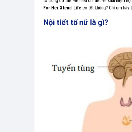
tố trong cơ thể. Để hiểu chi tiết về khái niệm nội
For Her Xtend-Life
có tốt không? Chị em hãy t
Nội tiết tố nữ là gì?