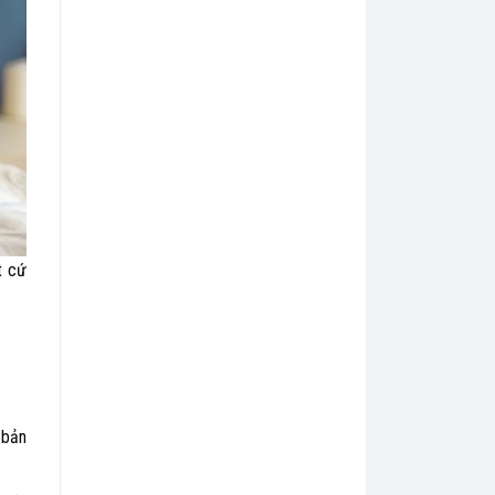
t cứ
 bản