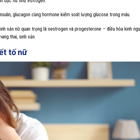
inh dục nữ như estrogen.
insulin, glucagon cùng hormone kiểm soát lượng glucose trong máu.
sinh sản nữ quan trọng là oestrogen và progesterone – điều hòa kinh ngu
ang thai, sinh sản.
ết tố nữ